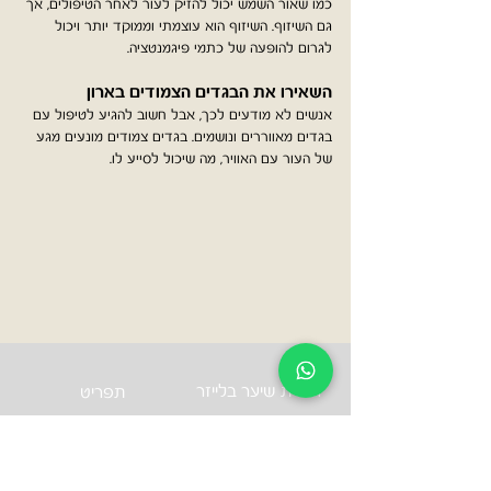
כמו שאור השמש יכול להזיק לעור לאחר הטיפולים, אך
גם השיזוף. השיזוף הוא עוצמתי וממוקד יותר ויכול
לגרום להופעה של כתמי פיגמנטציה.
השאירו את הבגדים הצמודים בארון
אנשים לא מודעים לכך, אבל חשוב להגיע לטיפול עם
בגדים מאווררים ונושמים. בגדים צמודים מונעים מגע
של העור עם האוויר, מה שיכול לסייע לו.
הסרת שיער בלייזר
תפריט
הסרת שיער בלייזר נשים
מפת אתר
הצהרת נגישות
הסרת שיער בלייזר גברים
גלריית תמונות
הסרת קעקועים בלייזר