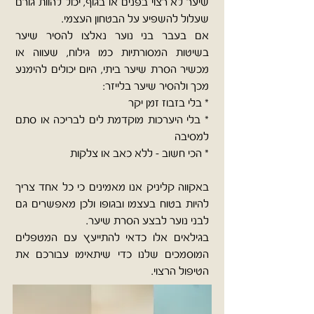
שיער לא רצוי בפנים או בגוף, יכול להוות גורם
שעלול להשפיע על הבטחון העצמי.
אם בעבר בני נוער נאלצו להסיר שיער
בשיטות המסורתיות כמו גילוח, שעווה או
מכשיר הסרת שיער ביתי, היום יכולים להימנע
מכך ולהסיר שיער בלייזר:
* בלי בזבוז זמן יקר
* בלי היערכות מוקדמת לים לבריכה או סתם
למסיבה
* הכי חשוב - ללא כאב או צלקות
באקווה קליניק אנו מאמינים כי כל אחד צריך
להיות בטוח בעצמו ובגופו ולכן מאפשרים גם
לבני נוער לבצע הסרת שיער.
בגילאים אלו כדאי להתייעץ עם המטפלים
המוסמכים שלנו כדי שיתאימו עבורכם את
הטיפול הרצוי.