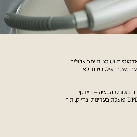
מומיות ושומניות יתר עלולים
 מענה יעיל, בטוח ולא
 בשורש הבעיה – חיידקי
האקנה, דלקת בעור והפרשת יתר של סבום. בניגוד לשיטות ישנות שפועלות בצורה אגרסיבית, DPL פועלת בעדינות ובדיוק, תוך