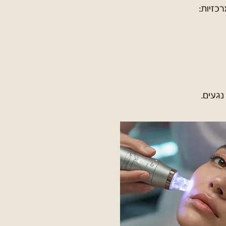
כזיות:
געים.