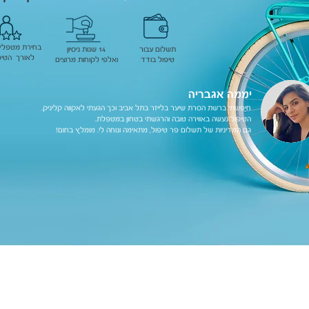
בחירת מטפל/
תשלום עבור
14 שנות ניסיון
לאורך הטיפ
טיפול בודד
ואלפי לקוחות מרוצים
יממה אגבריה
חיפשתי ברשת הסרת שיער בלייזר בתל אביב וכך הגעתי לאקווה קליניק.
הטיפול נעשה באווירה טובה והרגשתי בטחון במטפלת.
גם המדיניות של תשלום פר טיפול, מתאימה ונוחה לי. מומלץ בחום!