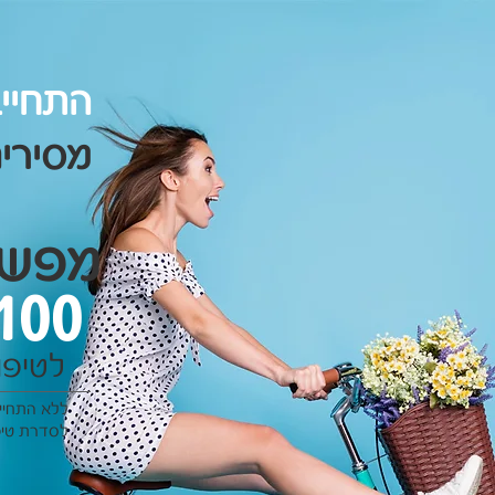
התחייב
מסירים
מפש
100&
לטיפו
ללא התחיי
לסדרת טיפ