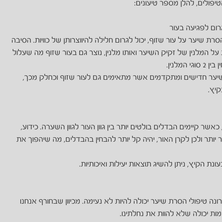
ולים, להלן מספר טיעונים:
ום לפגיעה בעור
רת שיער על עור שזוף, יכול לגרום חלילה להיווצרותן של כוויות. הסיבה
על המלנין של זקיק השיער ואותו מלנין, נוצר גם בעור שזוף מה שעלול
מלנין.
שיער חדישים ומתקדמים אשר מתאימים גם לעור שזוף וכחלק מכך,
יץ.
 כאשר קיימים הבדלים בולטים יותר בין גוון העור לגוון השערה. כידוע,
יר יותר ולכן לקרן האור, יהיה קל יותר להבחין בהבדלים, מה שיהפוך את
ונת הקיץ, ניתן להשיג תוצאות יעילות ואיכותיות.
 טיפולי הסרת שיער יכולה להיות לא נעימה. מכיוון שבחורף אנחנו
ות יכולה שלא להוות את נחלתינו.