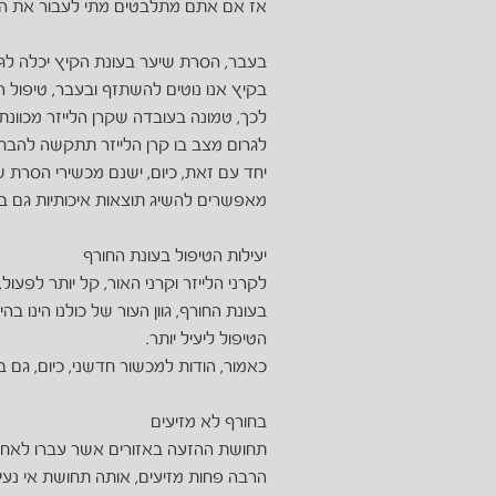
אז אם אתם מתלבטים מתי לעבור את הטיפ
בעבר, הסרת שיער בעונת הקיץ יכלה לגר
בקיץ אנו נוטים להשתזף ובעבר, טיפול הס
לכך, טמונה בעובדה שקרן הלייזר מכוונת 
לגרום מצב בו קרן הלייזר תתקשה להבחין בין 2 סוגי ה
יחד עם זאת, כיום, ישנם מכשירי הסרת 
מאפשרים להשיג תוצאות איכותיות גם בק
יעילות הטיפול בעונת החורף
לקרני הלייזר וקרני האור, קל יותר לפעול,
בעונת החורף, גוון העור של כולנו הינו בה
הטיפול ליעיל יותר.
כאמור, הודות למכשור חדשני, כיום, גם בע
בחורף לא מזיעים
תחושת ההזעה באזורים אשר עברו לאחרונה
הרבה פחות מזיעים, אותה תחושת אי נעימ